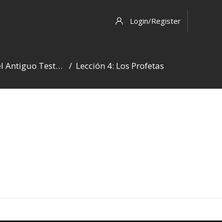
Login/Register
Guia Del Antiguo Testamento
Lección 4: Los Profetas