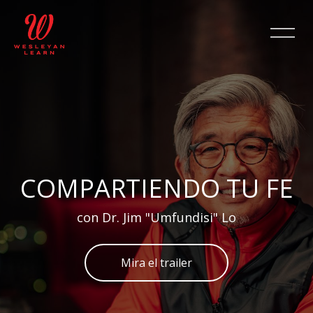
Skip [Cocoon] Slider style 2
COMPARTIENDO TU FE
con Dr. Jim "Umfundisi" Lo
Mira el trailer