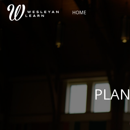
Skip [Cocoon] Slider style 2
HOME
PLAN