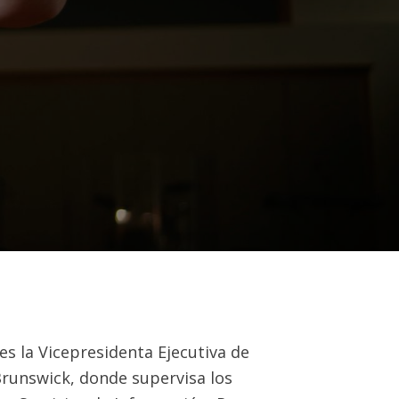
es la Vicepresidenta Ejecutiva de
runswick, donde supervisa los