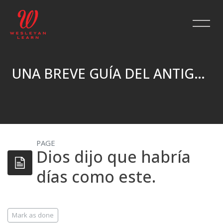
UNA BREVE GUÍA DEL ANTIGUO TESTAMENTO
Skip to main content
PAGE
Dios dijo que habría
días como este.
Completion requirements
Mark as done