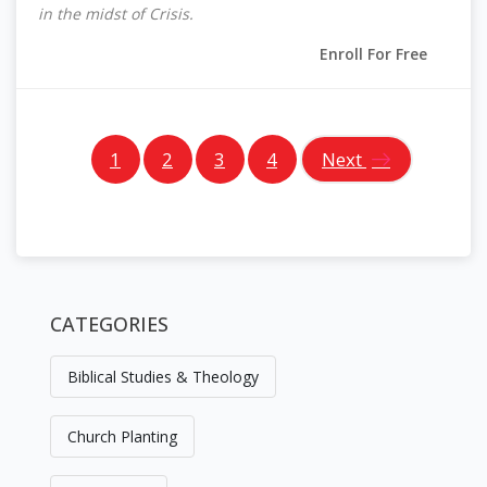
in the midst of Crisis.
Enroll For Free
(current)
1
2
3
4
Next
CATEGORIES
Skip [Cocoon] Custom HTML
Biblical Studies & Theology
Church Planting